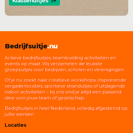
Klassenuitjes
Bedrijfsuitje
.nu
Actieve bedrijfsuitjes, teambuilding activiteiten en
events op maat. Wij verzamelen de leukste
groepsuitjes voor bedrijven, scholen en verenigingen.
Of je nu zoekt naar creatieve workshops, inspirerende
vergaderlocaties, sportieve stranduitjes of uitdagende
indoor activiteiten – bij ons vind je altijd een passend
idee voor jouw team of gezelschap.
Bedrijfsuitjes in heel Nederland, volledig afgestemd op
jullie wensen.
Locaties