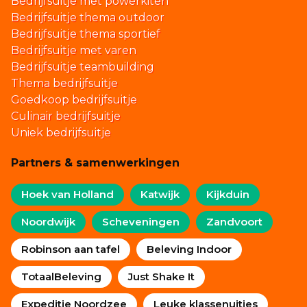
Bedrijfsuitje met powerkiten
Bedrijfsuitje thema outdoor
Bedrijfsuitje thema sportief
Bedrijfsuitje met varen
Bedrijfsuitje teambuilding
Thema bedrijfsuitje
Goedkoop bedrijfsuitje
Culinair bedrijfsuitje
Uniek bedrijfsuitje
Partners & samenwerkingen
Hoek van Holland
Katwijk
Kijkduin
Noordwijk
Scheveningen
Zandvoort
Robinson aan tafel
Beleving Indoor
TotaalBeleving
Just Shake It
Expeditie Noordzee
Leuke klassenuitjes