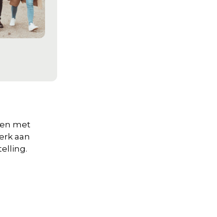
eden met
werk aan
elling.