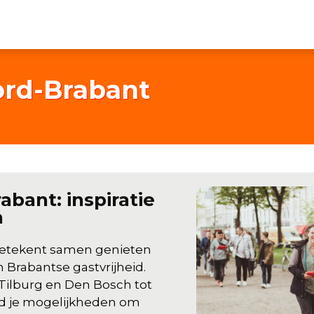
oord-Brabant
abant: inspiratie
n
etekent samen genieten
ch Brabantse gastvrijheid.
Tilburg en Den Bosch tot
nd je mogelijkheden om