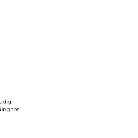
oudig
ing tot