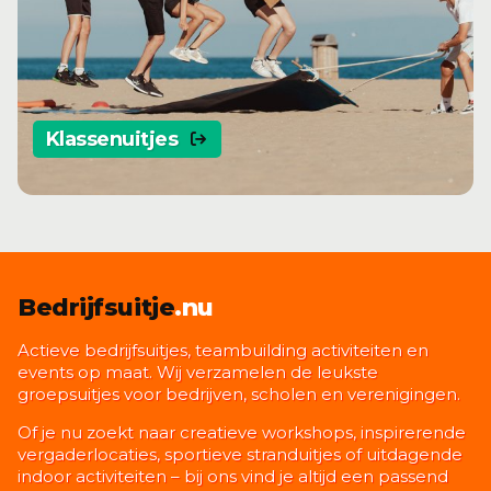
Klassenuitjes
Bedrijfsuitje
.nu
Actieve bedrijfsuitjes, teambuilding activiteiten en
events op maat. Wij verzamelen de leukste
groepsuitjes voor bedrijven, scholen en verenigingen.
Of je nu zoekt naar creatieve workshops, inspirerende
vergaderlocaties, sportieve stranduitjes of uitdagende
indoor activiteiten – bij ons vind je altijd een passend