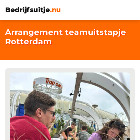
Bedrijfsuitje
.nu
Arrangement teamuitstapje
Rotterdam